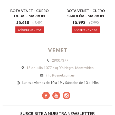
BOTA VENET - CUERO
BOTA VENET - CUERO
DUBAI - MARRON
SARDEÑA - MARRON
5.618
5.993
$
7.490
$
7.990
$
$
24
24
29007377
18 de Julio 1077 esq Río Negro, Montevideo
info@venet.com.uy
Lunes a viernes de 10 a 19 y Sábados de 10 a 14hs



SUSCRIBITE A NUESTRA NEWSLETTER