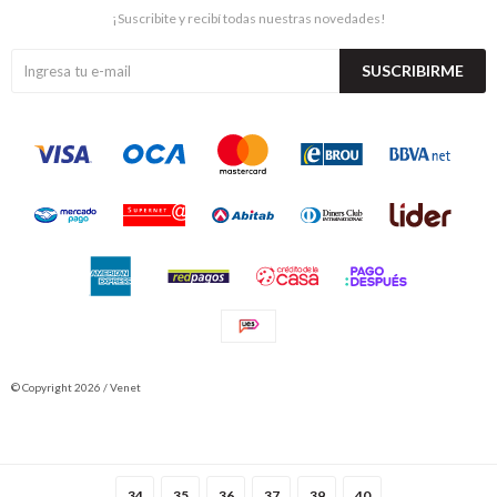
¡Suscribite y recibí todas nuestras novedades!
SUSCRIBIRME
© Copyright 2026 / Venet
34
35
36
37
39
40