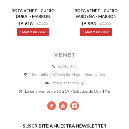
BOTA VENET - CUERO
BOTA VENET - CUERO
DUBAI - MARRON
SARDEÑA - MARRON
5.618
5.993
$
7.490
$
7.990
$
$
24
24
29007377
18 de Julio 1077 esq Río Negro, Montevideo
info@venet.com.uy
Lunes a viernes de 10 a 19 y Sábados de 10 a 14hs



SUSCRIBITE A NUESTRA NEWSLETTER