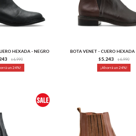
CUERO HEXADA - NEGRO
BOTA VENET - CUERO HEXADA
243
5.243
6.990
$
6.990
$
$
24
24