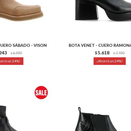
CUERO SÁBADO - VISON
BOTA VENET - CUERO RAMONA
243
5.618
6.990
$
7.490
$
$
24
24