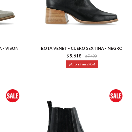
 - VISON
BOTA VENET - CUERO SEXTINA - NEGRO
5.618
$
7.490
$
24