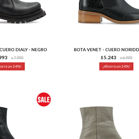
 CUERO DIALY - NEGRO
BOTA VENET - CUERO NORIDD
993
5.243
7.990
$
6.990
$
$
24
24