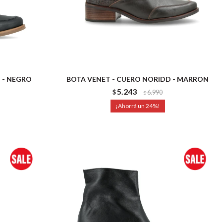
 - NEGRO
BOTA VENET - CUERO NORIDD - MARRON
5.243
$
6.990
$
24