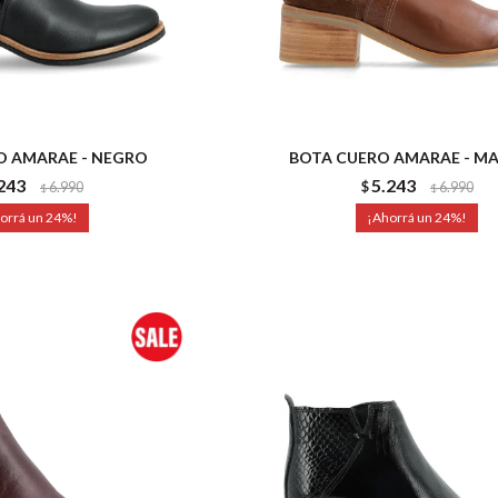
O AMARAE - NEGRO
BOTA CUERO AMARAE - M
243
5.243
6.990
$
6.990
$
$
24
24