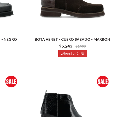
 - NEGRO
BOTA VENET - CUERO SÁBADO - MARRON
5.243
$
6.990
$
24