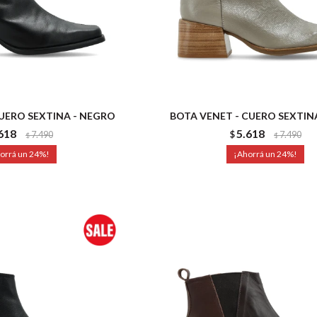
CUERO SEXTINA - NEGRO
BOTA VENET - CUERO SEXTINA
618
5.618
7.490
$
7.490
$
$
24
24