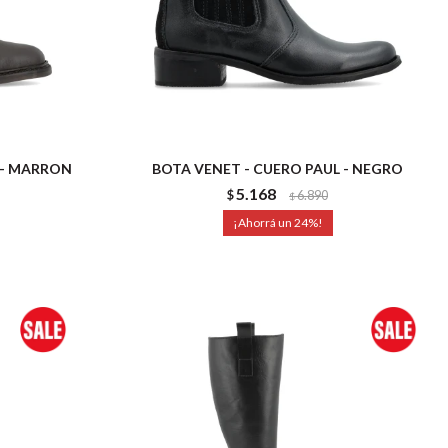
 - MARRON
BOTA VENET - CUERO PAUL - NEGRO
5.168
$
6.890
$
24