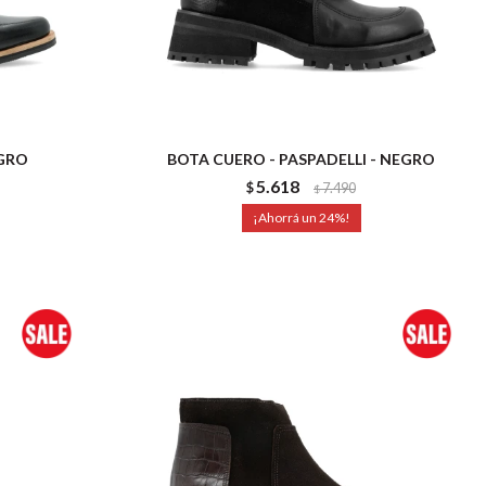
EGRO
BOTA CUERO - PASPADELLI - NEGRO
5.618
$
7.490
$
24