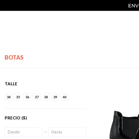
BOTAS
TALLE
34
35
36
37
38
39
40
PRECIO
($)