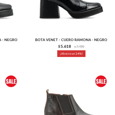
 - NEGRO
BOTA VENET - CUERO RAMONA - NEGRO
5.618
$
7.490
$
24