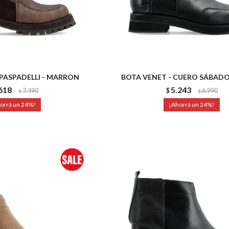
 PASPADELLI - MARRON
BOTA VENET - CUERO SÁBADO
618
5.243
7.490
$
6.990
$
$
24
24