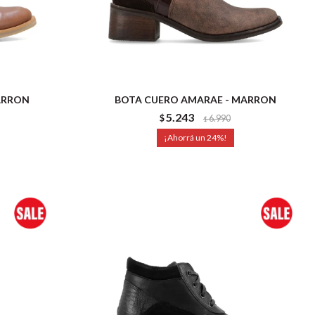
ARRON
BOTA CUERO AMARAE - MARRON
5.243
$
6.990
$
24