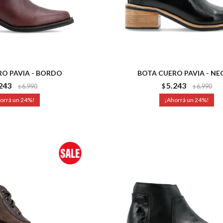
O PAVIA - BORDO
BOTA CUERO PAVIA - N
243
5.243
6.990
$
6.990
$
$
24
24