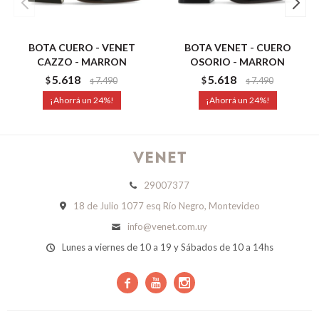
BOTA CUERO - VENET
BOTA VENET - CUERO
CAZZO - MARRON
OSORIO - MARRON
5.618
5.618
$
7.490
$
7.490
$
$
24
24
29007377
18 de Julio 1077 esq Río Negro, Montevideo
info@venet.com.uy
Lunes a viernes de 10 a 19 y Sábados de 10 a 14hs


