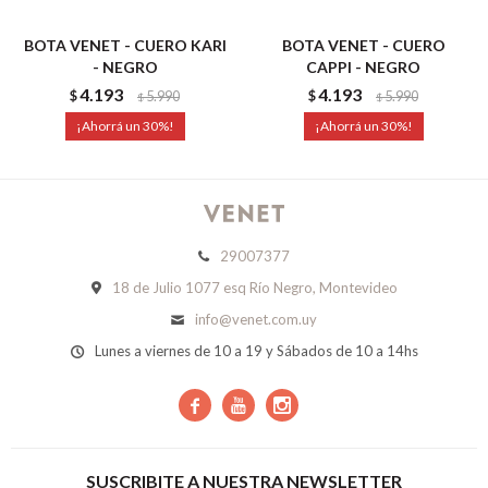
BOTA VENET - CUERO KARI
BOTA VENET - CUERO
- NEGRO
CAPPI - NEGRO
4.193
4.193
$
5.990
$
5.990
$
$
30
30
29007377
18 de Julio 1077 esq Río Negro, Montevideo
info@venet.com.uy
Lunes a viernes de 10 a 19 y Sábados de 10 a 14hs



SUSCRIBITE A NUESTRA NEWSLETTER