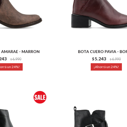
 AMARAE - MARRON
BOTA CUERO PAVIA - B
243
5.243
6.990
$
6.990
$
$
24
24