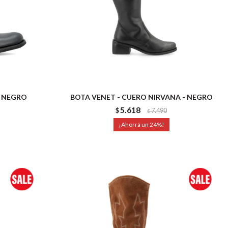
- NEGRO
BOTA VENET - CUERO NIRVANA - NEGRO
5.618
$
7.490
$
24