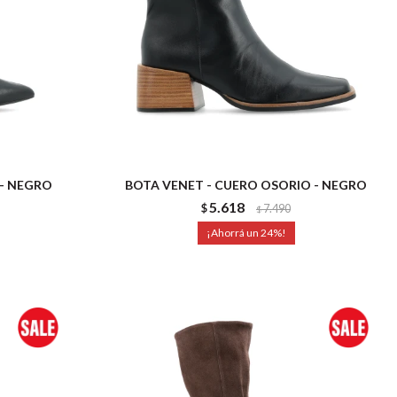
 - NEGRO
BOTA VENET - CUERO OSORIO - NEGRO
5.618
$
7.490
$
24