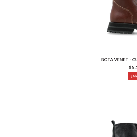
BOTA VENET - C
5.
$