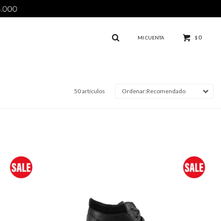
0
$
50 artículos
Recomendado