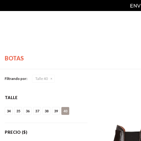
BOTAS
Filtrando por:
Talle 40
TALLE
34
35
36
37
38
39
40
PRECIO
($)