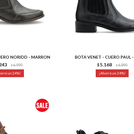
UERO NORIDD - MARRON
BOTA VENET - CUERO PAUL 
243
5.168
6.990
$
6.890
$
$
24
24