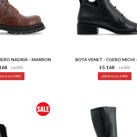
UERO NADRIA - MARRON
BOTA VENET - CUERO MICHI 
168
5.168
6.890
$
6.890
$
$
24
24