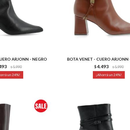
CUERO ARJONN - NEGRO
BOTA VENET - CUERO ARJONN
493
4.493
5.990
$
5.990
$
$
24
24