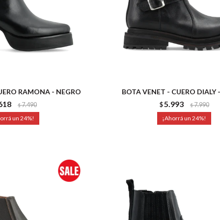
CUERO RAMONA - NEGRO
BOTA VENET - CUERO DIALY 
618
5.993
7.490
$
7.990
$
$
24
24