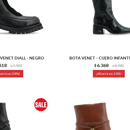
 VENET DIALL - NEGRO
BOTA VENET - CUERO INFANTI
618
6.368
7.490
$
8.490
$
$
24
24