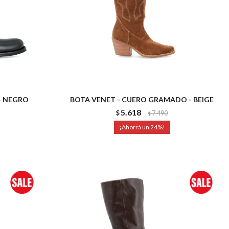
- NEGRO
BOTA VENET - CUERO GRAMADO - BEIGE
5.618
$
7.490
$
24