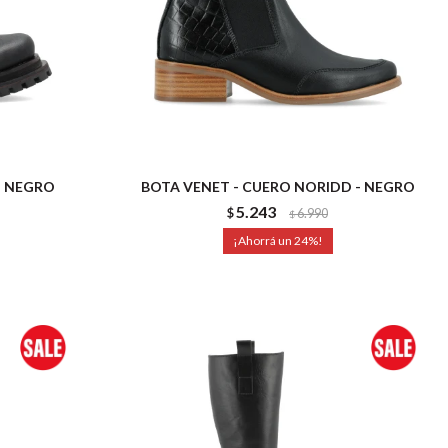
- NEGRO
BOTA VENET - CUERO NORIDD - NEGRO
5.243
$
6.990
$
24