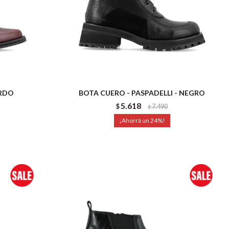
ORDO
BOTA CUERO - PASPADELLI - NEGRO
5.618
$
7.490
$
24