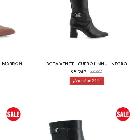
 - MARRON
BOTA VENET - CUERO LINNU - NEGRO
5.243
$
6.990
$
24