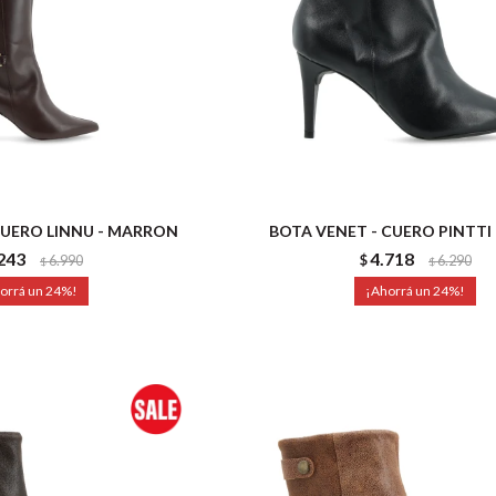
CUERO LINNU - MARRON
BOTA VENET - CUERO PINTTI
243
4.718
6.990
$
6.290
$
$
24
24