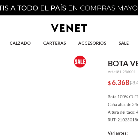
CALZADO
CARTERAS
ACCESORIOS
SALE
BOTA VE
181-256001
6.368
8.
$
$
Bota 100% CUERO:
Caña alta, de 34
Altura del taco: 
RUT: 21023018
Variantes: