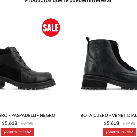
Productos que te pueden interesar
RO - PASPADELLI - NEGRO
BOTA CUERO - VENET DIAL
5.618
5.618
$
7.490
$
7.490
$
$
24
24