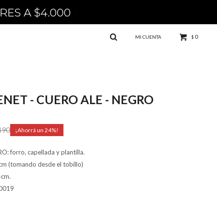
0
$
NET - CUERO ALE - NEGRO
490
24
 forro, capellada y plantilla.
cm (tomando desde el tobillo)
4cm.
0019