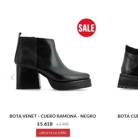
BOTA VENET - CUERO RAMONA - NEGRO
BOTA CUE
5.618
$
7.490
$
24