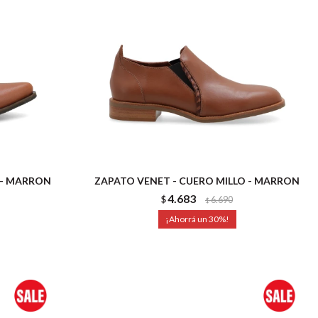
 - MARRON
ZAPATO VENET - CUERO MILLO - MARRON
4.683
$
6.690
$
30