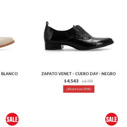
- BLANCO
ZAPATO VENET - CUERO DAY - NEGRO
4.543
$
6.490
$
30