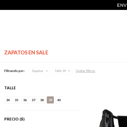
ZAPATOS EN SALE
Quitar filtros
Filtrando por:
Zapatos
Talle 39
TALLE
34
35
36
37
38
39
40
PRECIO
($)