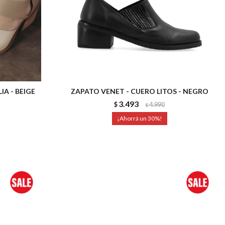
A - BEIGE
ZAPATO VENET - CUERO LITOS - NEGRO
3.493
$
4.990
$
30