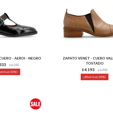
CUERO - AEROI - NEGRO
ZAPATO VENET - CUERO VAL
TOSTADO
333
6.190
$
4.193
$
5.990
$
30
30