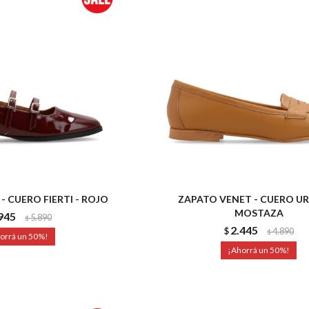
- CUERO FIERTI - ROJO
ZAPATO VENET - CUERO UR
MOSTAZA
945
5.890
$
2.445
$
4.890
$
50
50