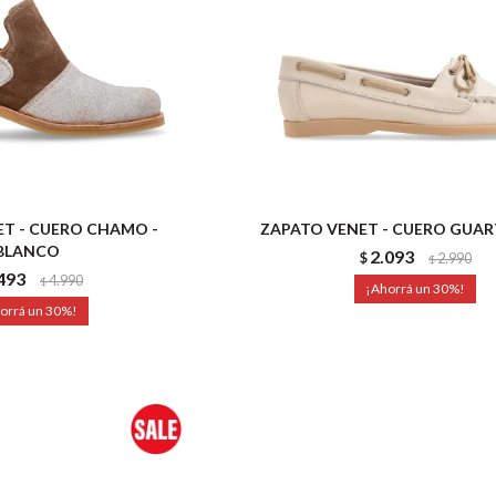
T - CUERO CHAMO -
ZAPATO VENET - CUERO GUART
BLANCO
2.093
$
2.990
$
493
4.990
$
30
30