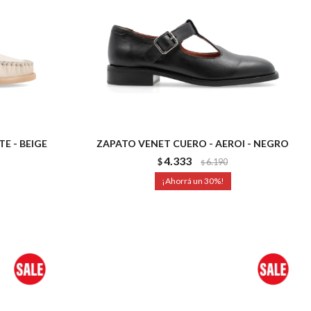
E - BEIGE
ZAPATO VENET CUERO - AEROI - NEGRO
4.333
$
6.190
$
30