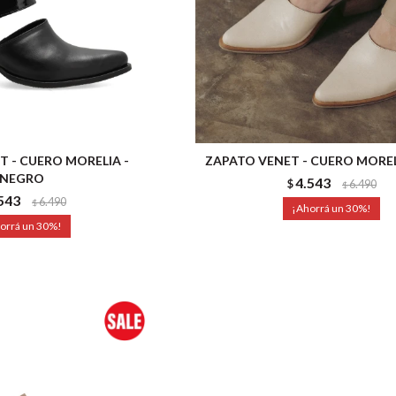
T - CUERO MORELIA -
ZAPATO VENET - CUERO MORELI
NEGRO
4.543
$
6.490
$
543
6.490
$
30
30