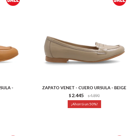
SULA -
ZAPATO VENET - CUERO URSULA - BEIGE
2.445
$
4.890
$
50