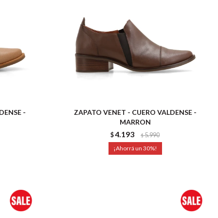
DENSE -
ZAPATO VENET - CUERO VALDENSE -
MARRON
4.193
$
5.990
$
30