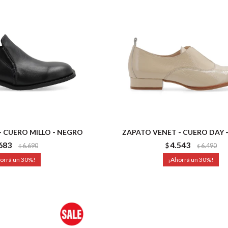
- CUERO MILLO - NEGRO
ZAPATO VENET - CUERO DAY 
683
4.543
6.690
$
6.490
$
$
30
30