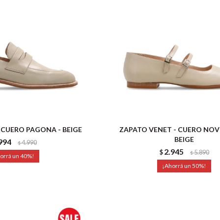
 CUERO PAGONA - BEIGE
ZAPATO VENET - CUERO NOV
BEIGE
994
4.990
$
2.945
$
5.890
$
40
50