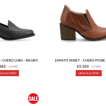
- CUERO LUBU - NEGRO
ZAPATO VENET - CUERO PIOBE
263
5.103
6.090
$
7.290
$
$
30
30