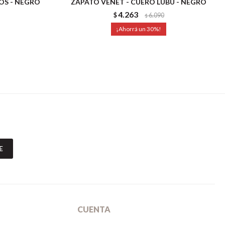
OS - NEGRO
ZAPATO VENET - CUERO LUBU - NEGRO
4.263
$
6.090
$
30
E
CUENTA