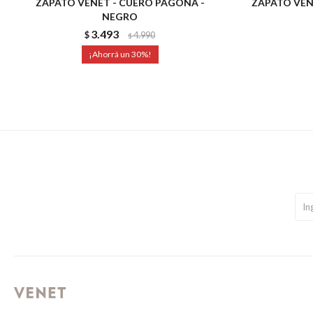
ZAPATO VENET - CUERO PAGONA -
ZAPATO VEN
NEGRO
3.493
$
4.990
$
30