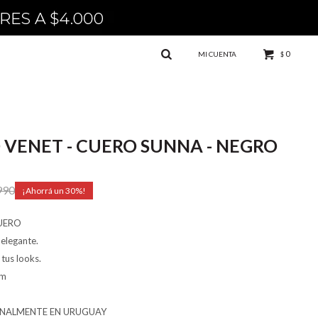
0
$
 VENET - CUERO SUNNA - NEGRO
990
30
UERO
elegante.
tus looks.
cm
NALMENTE EN URUGUAY