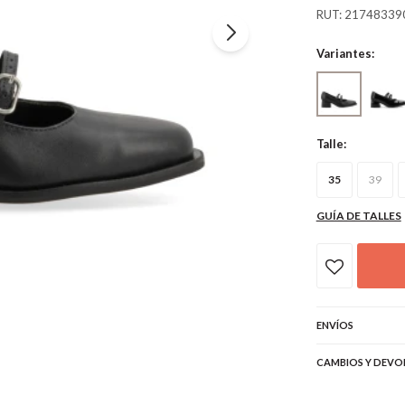
RUT: 21748339
Variantes:
Talle:
35
39
GUÍA DE TALLES
ENVÍOS
CAMBIOS Y DEVO