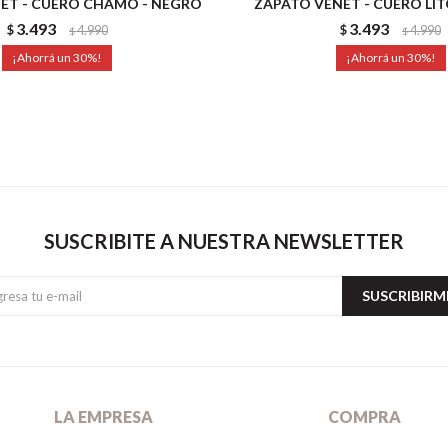
ET - CUERO CHAMO - NEGRO
ZAPATO VENET - CUERO LIT
3.493
3.493
$
4.990
$
4.990
$
$
30
30
SUSCRIBITE A NUESTRA NEWSLETTER
SUSCRIBIRM
LA EMPRESA
COMPRA