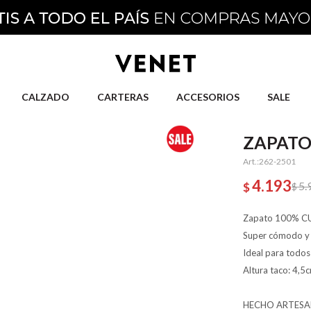
CALZADO
CARTERAS
ACCESORIOS
SALE
ZAPATO
262-2501
4.193
5.
$
$
Zapato 100% C
Super cómodo y 
Ideal para todos 
Altura taco: 4,5
HECHO ARTESA