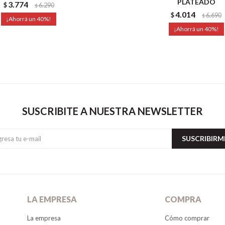
PLATEADO
3.774
$
6.290
$
4.014
$
6.690
$
40
40
SUSCRIBITE A NUESTRA NEWSLETTER
SUSCRIBIRM
LA EMPRESA
COMPRA
La empresa
Cómo comprar