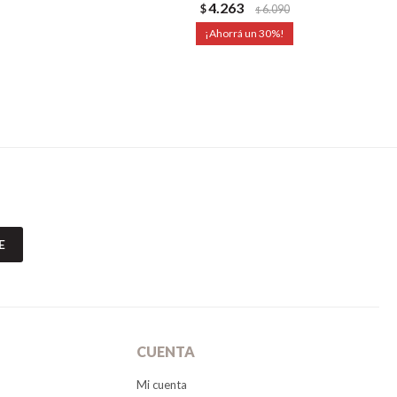
4.263
$
6.090
$
30
E
CUENTA
Mi cuenta