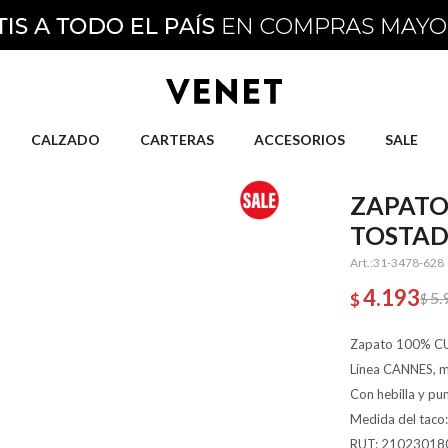
CALZADO
CARTERAS
ACCESORIOS
SALE
ZAPATO
TOSTA
31-3478-628
4.193
5.
$
$
Zapato 100% CUER
Línea CANNES, mo
Con hebilla y pu
Medida del taco
RUT: 21023018