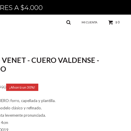
0
$
 VENET - CUERO VALDENSE -
DO
990
30
O: forro, capellada y plantilla.
delo clásico y refinado.
nta levemente pronunciada.
: 4cm
0019