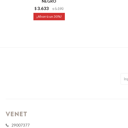
NEGRO
3.633
$
5.190
$
30
29007377