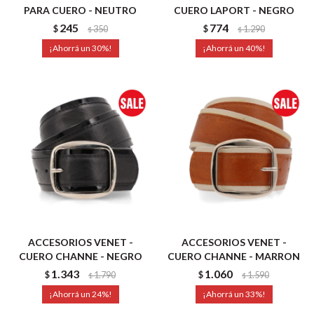
PARA CUERO - NEUTRO
CUERO LAPORT - NEGRO
245
774
$
350
$
1.290
$
$
30
40
ACCESORIOS VENET -
ACCESORIOS VENET -
CUERO CHANNE - NEGRO
CUERO CHANNE - MARRON
1.343
1.060
$
1.790
$
1.590
$
$
24
33