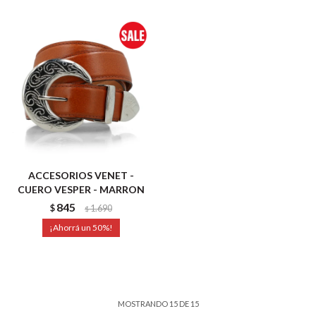
ACCESORIOS VENET -
CUERO VESPER - MARRON
845
$
1.690
$
50
MOSTRANDO
15
DE
15