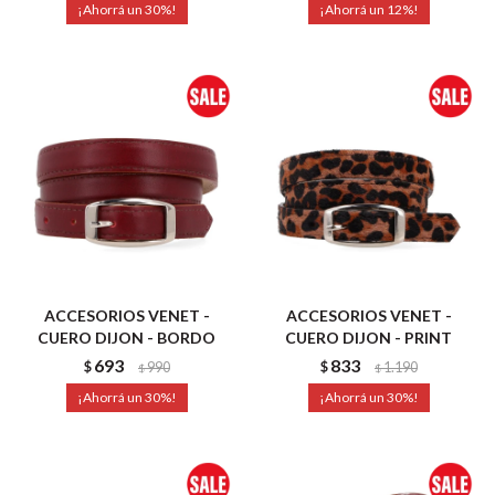
30
12
ACCESORIOS VENET -
ACCESORIOS VENET -
CUERO DIJON - BORDO
CUERO DIJON - PRINT
693
833
$
990
$
1.190
$
$
30
30