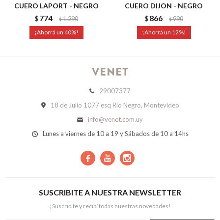
CUERO LAPORT - NEGRO
CUERO DIJON - NEGRO
774
866
$
1.290
$
990
$
$
40
12
29007377
18 de Julio 1077 esq Río Negro, Montevideo
info@venet.com.uy
Lunes a viernes de 10 a 19 y Sábados de 10 a 14hs



SUSCRIBITE A NUESTRA NEWSLETTER
¡Suscribite y recibí todas nuestras novedades!