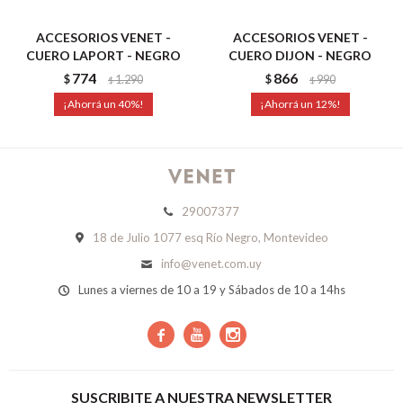
ACCESORIOS VENET -
ACCESORIOS VENET -
CUERO LAPORT - NEGRO
CUERO DIJON - NEGRO
774
866
$
1.290
$
990
$
$
40
12
29007377
18 de Julio 1077 esq Río Negro, Montevideo
info@venet.com.uy
Lunes a viernes de 10 a 19 y Sábados de 10 a 14hs



SUSCRIBITE A NUESTRA NEWSLETTER