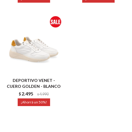
DEPORTIVO VENET -
CUERO GOLDEN - BLANCO
2.495
$
4.990
$
50