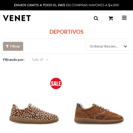

DEPORTIVOS
Recomendado
Filtrando por:
Talle 37