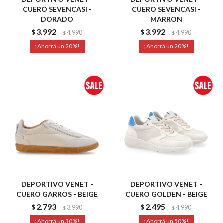
CUERO SEVENCASI -
CUERO SEVENCASI -
DORADO
MARRON
3.992
3.992
$
4.990
$
4.990
$
$
20
20
DEPORTIVO VENET -
DEPORTIVO VENET -
CUERO GARROS - BEIGE
CUERO GOLDEN - BEIGE
2.793
2.495
$
3.990
$
4.990
$
$
30
50