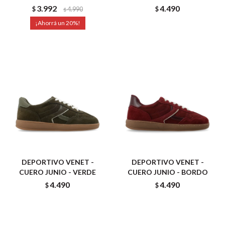
3.992
4.490
$
4.990
$
$
20
DEPORTIVO VENET -
DEPORTIVO VENET -
CUERO JUNIO - VERDE
CUERO JUNIO - BORDO
4.490
4.490
$
$