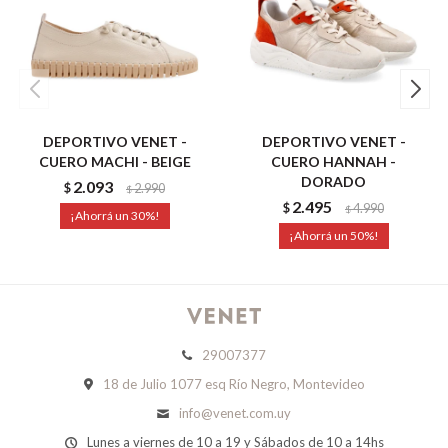
DEPORTIVO VENET -
DEPORTIVO VENET -
CUERO MACHI - BEIGE
CUERO HANNAH -
DORADO
2.093
$
2.990
$
2.495
$
4.990
$
30
50
29007377
18 de Julio 1077 esq Río Negro, Montevideo
info@venet.com.uy
Lunes a viernes de 10 a 19 y Sábados de 10 a 14hs