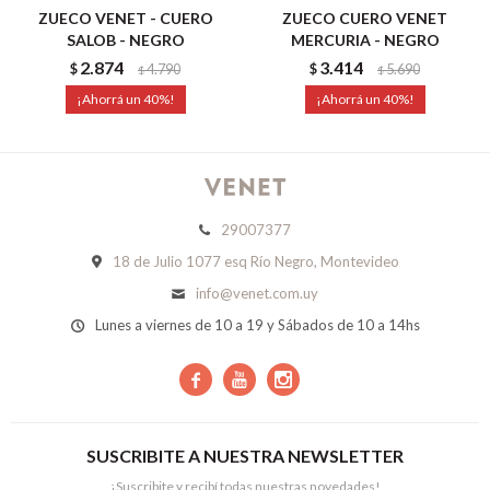
ZUECO VENET - CUERO
ZUECO CUERO VENET
SALOB - NEGRO
MERCURIA - NEGRO
2.874
3.414
$
4.790
$
5.690
$
$
40
40
29007377
18 de Julio 1077 esq Río Negro, Montevideo
info@venet.com.uy
Lunes a viernes de 10 a 19 y Sábados de 10 a 14hs



SUSCRIBITE A NUESTRA NEWSLETTER
¡Suscribite y recibí todas nuestras novedades!