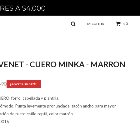
0
$
VENET - CUERO MINKA - MARRON
690
60
O: forro, capellada y plantilla.
cómodo. Punta levemente pronunciada, tacón ancho para mayor
ión de cuero estilo reptil, color marrón.
0016