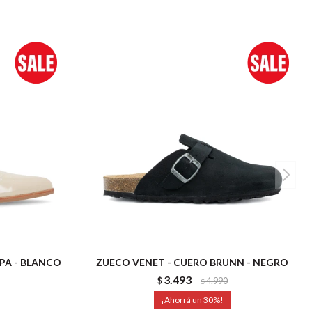
PA - BLANCO
ZUECO VENET - CUERO BRUNN - NEGRO
3.493
$
4.990
$
30