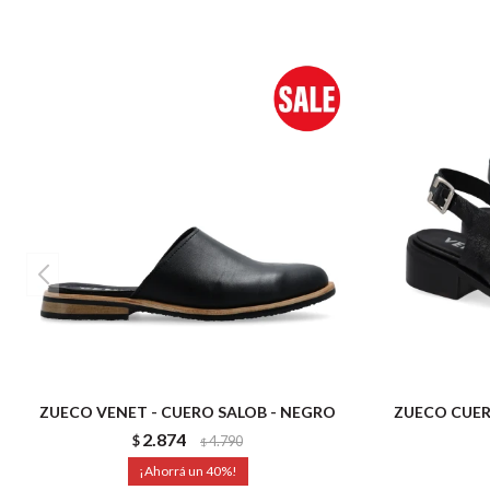
ZUECO VENET - CUERO SALOB - NEGRO
ZUECO CUER
2.874
$
4.790
$
40