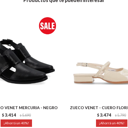
Productos que te pueden interesar
O VENET MERCURIA - NEGRO
ZUECO VENET - CUERO FLORI
3.414
3.474
$
5.690
$
5.790
$
$
40
40