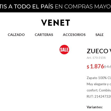
CALZADO
CARTERAS
ACCESORIOS
SALE
ZUECO 
170-3158
1.876
4.
$
$
Zapato 100% CUER
Muy elegante y 
confort. Combinac
RUT: 21424732
Variantes: