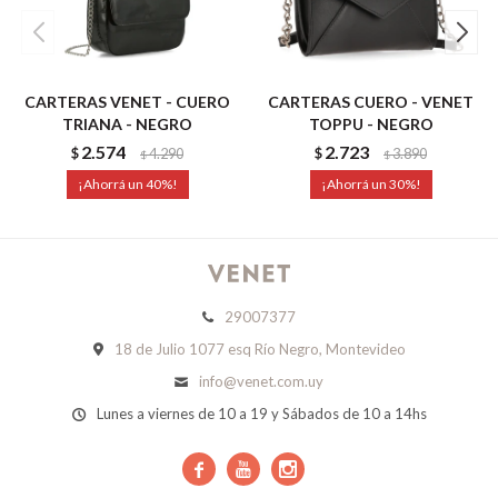
CARTERAS VENET - CUERO
CARTERAS CUERO - VENET
TRIANA - NEGRO
TOPPU - NEGRO
2.574
2.723
$
4.290
$
3.890
$
$
40
30
29007377
18 de Julio 1077 esq Río Negro, Montevideo
info@venet.com.uy
Lunes a viernes de 10 a 19 y Sábados de 10 a 14hs


