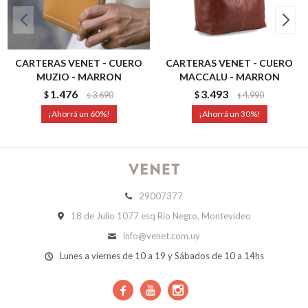
CARTERAS VENET - CUERO
CARTERAS VENET - CUERO
MUZIO - MARRON
MACCALU - MARRON
1.476
3.493
$
3.690
$
4.990
$
$
60
30
29007377
18 de Julio 1077 esq Río Negro, Montevideo
info@venet.com.uy
Lunes a viernes de 10 a 19 y Sábados de 10 a 14hs


