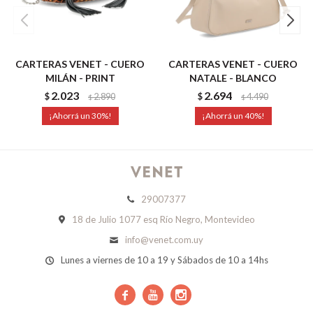
CARTERAS VENET - CUERO
CARTERAS VENET - CUERO
MILÁN - PRINT
NATALE - BLANCO
2.023
2.694
$
2.890
$
4.490
$
$
30
40
29007377
18 de Julio 1077 esq Río Negro, Montevideo
info@venet.com.uy
Lunes a viernes de 10 a 19 y Sábados de 10 a 14hs


