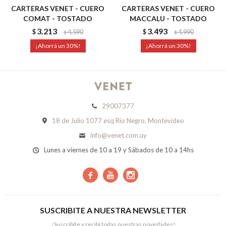
CARTERAS VENET - CUERO
CARTERAS VENET - CUERO
COMAT - TOSTADO
MACCALU - TOSTADO
3.213
3.493
$
4.590
$
4.990
$
$
30
30
29007377
18 de Julio 1077 esq Río Negro, Montevideo
info@venet.com.uy
Lunes a viernes de 10 a 19 y Sábados de 10 a 14hs



SUSCRIBITE A NUESTRA NEWSLETTER
¡Suscribite y recibí todas nuestras novedades!