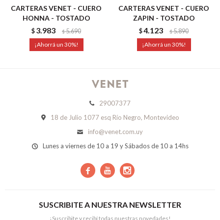
CARTERAS VENET - CUERO
CARTERAS VENET - CUERO
HONNA - TOSTADO
ZAPIN - TOSTADO
3.983
4.123
$
5.690
$
5.890
$
$
30
30
29007377
18 de Julio 1077 esq Río Negro, Montevideo
info@venet.com.uy
Lunes a viernes de 10 a 19 y Sábados de 10 a 14hs



SUSCRIBITE A NUESTRA NEWSLETTER
¡Suscribite y recibí todas nuestras novedades!