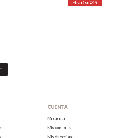
24
E
CUENTA
Mi cuenta
nes
Mis compras
s
Mis direcciones