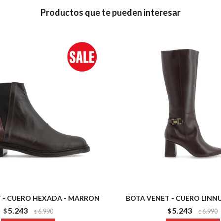
Productos que te pueden interesar
 - CUERO HEXADA - MARRON
BOTA VENET - CUERO LINN
5.243
5.243
$
6.990
$
6.990
$
$