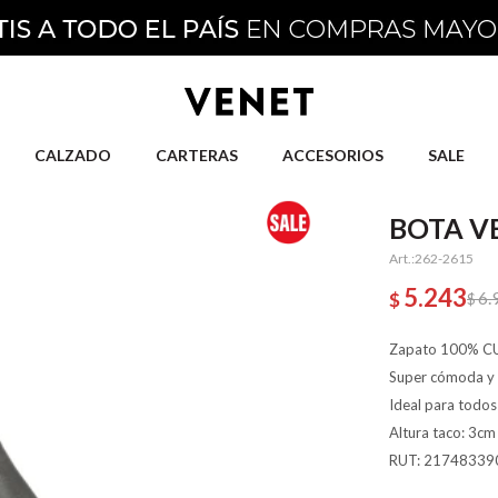
CALZADO
CARTERAS
ACCESORIOS
SALE
BOTA V
262-2615
5.243
6.
$
$
Zapato 100% C
Super cómoda y 
Ideal para todos 
Altura taco: 3cm
RUT: 21748339