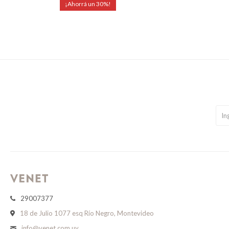
30
29007377
18 de Julio 1077 esq Río Negro, Montevideo
info@venet.com.uy