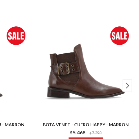
U - MARRON
BOTA VENET - CUERO HAPPY - MARRON
5.468
$
7.290
$