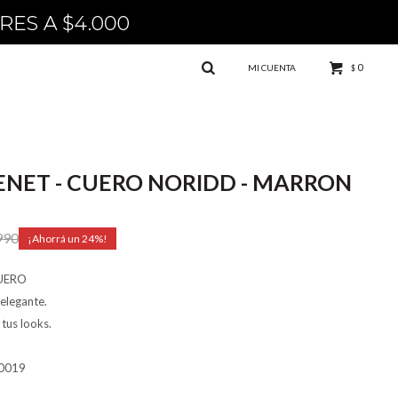
0
$
ENET - CUERO NORIDD - MARRON
990
24
UERO
elegante.
tus looks.
0019