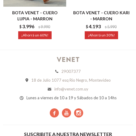
BOTA VENET - CUERO
BOTA VENET - CUERO KARI
LUPIA - MARRON
- MARRON
3.996
4.193
$
9.990
$
5.990
$
$
60
30
29007377
18 de Julio 1077 esq Río Negro, Montevideo
info@venet.com.uy
Lunes a viernes de 10 a 19 y Sábados de 10 a 14hs



SUSCRIBITE A NUESTRA NEWSLETTER