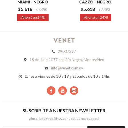
MIAMI - NEGRO
CAZZO - NEGRO
5.618
5.618
$
7.490
$
7.490
$
$
24
24
29007377
18 de Julio 1077 esq Río Negro, Montevideo
info@venet.com.uy
Lunes a viernes de 10 a 19 y Sábados de 10 a 14hs



SUSCRIBITE A NUESTRA NEWSLETTER
¡Suscribite y recibí todas nuestras novedades!