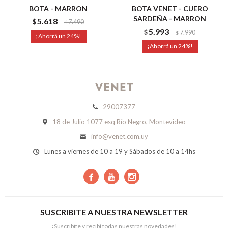
BOTA - MARRON
BOTA VENET - CUERO
SARDEÑA - MARRON
5.618
$
7.490
$
5.993
$
7.990
$
24
24
29007377
18 de Julio 1077 esq Río Negro, Montevideo
info@venet.com.uy
Lunes a viernes de 10 a 19 y Sábados de 10 a 14hs



SUSCRIBITE A NUESTRA NEWSLETTER
¡Suscribite y recibí todas nuestras novedades!