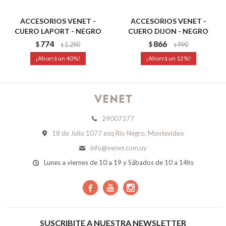
ACCESORIOS VENET -
ACCESORIOS VENET -
CUERO LAPORT - NEGRO
CUERO DIJON - NEGRO
774
866
$
1.290
$
990
$
$
40
12
29007377
18 de Julio 1077 esq Río Negro, Montevideo
info@venet.com.uy
Lunes a viernes de 10 a 19 y Sábados de 10 a 14hs



SUSCRIBITE A NUESTRA NEWSLETTER