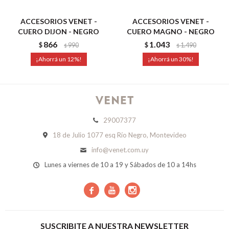
ACCESORIOS VENET -
ACCESORIOS VENET -
CUERO DIJON - NEGRO
CUERO MAGNO - NEGRO
866
1.043
$
990
$
1.490
$
$
12
30
29007377
18 de Julio 1077 esq Río Negro, Montevideo
info@venet.com.uy
Lunes a viernes de 10 a 19 y Sábados de 10 a 14hs



SUSCRIBITE A NUESTRA NEWSLETTER