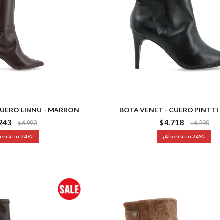
CUERO LINNU - MARRON
BOTA VENET - CUERO PINTTI
243
4.718
6.990
$
6.290
$
$
24
24