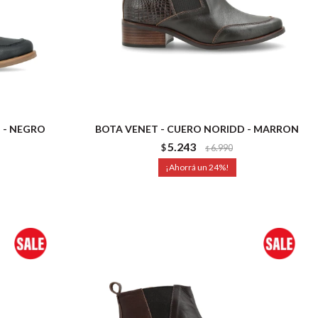
 - NEGRO
BOTA VENET - CUERO NORIDD - MARRON
5.243
$
6.990
$
24