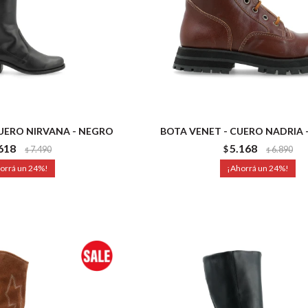
CUERO NIRVANA - NEGRO
BOTA VENET - CUERO NADRIA
618
5.168
7.490
$
6.890
$
$
24
24