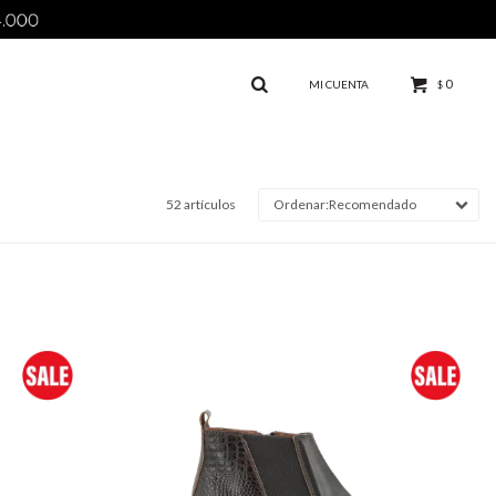
0
$
52 artículos
Recomendado