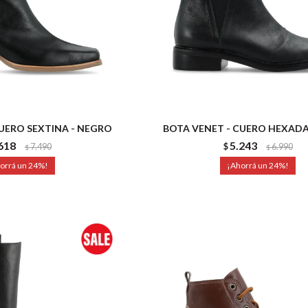
CUERO SEXTINA - NEGRO
BOTA VENET - CUERO HEXADA
618
5.243
7.490
$
6.990
$
$
24
24