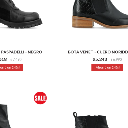
 PASPADELLI - NEGRO
BOTA VENET - CUERO NORIDD
618
5.243
7.490
$
6.990
$
$
24
24