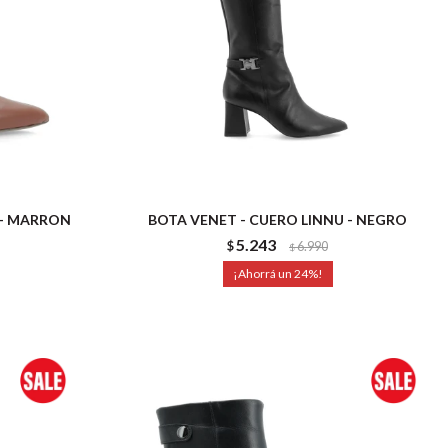
 - MARRON
BOTA VENET - CUERO LINNU - NEGRO
5.243
$
6.990
$
24