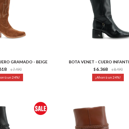
CUERO GRAMADO - BEIGE
BOTA VENET - CUERO INFANTI
618
6.368
7.490
$
8.490
$
$
24
24