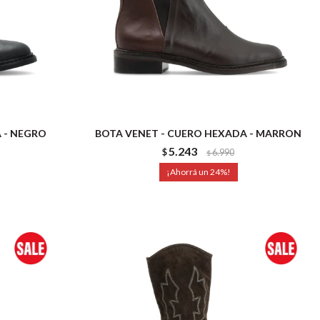
 - NEGRO
BOTA VENET - CUERO HEXADA - MARRON
5.243
$
6.990
$
24