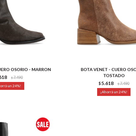
UERO OSORIO - MARRON
BOTA VENET - CUERO OSO
TOSTADO
618
7.490
$
5.618
$
7.490
$
24
24