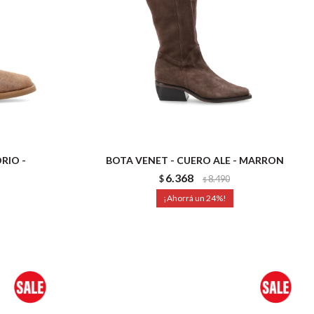
RIO -
BOTA VENET - CUERO ALE - MARRON
6.368
$
8.490
$
24