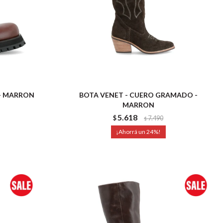
 - MARRON
BOTA VENET - CUERO GRAMADO -
MARRON
5.618
$
7.490
$
24