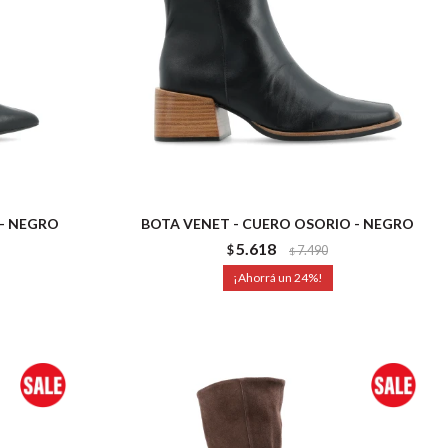
 - NEGRO
BOTA VENET - CUERO OSORIO - NEGRO
5.618
$
7.490
$
24