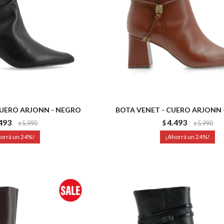
CUERO ARJONN - NEGRO
BOTA VENET - CUERO ARJONN
493
4.493
5.990
$
5.990
$
$
24
24