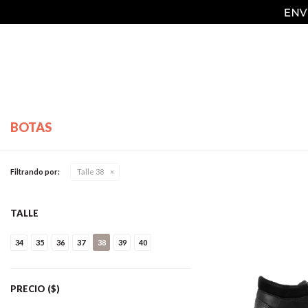
BOTAS
Filtrando por:
Talle 38
TALLE
34
35
36
37
38
39
40
PRECIO
($)