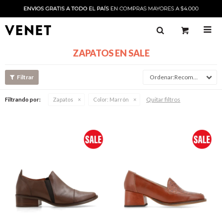

ZAPATOS EN SALE
Recomendado
Quitar filtros
Filtrando por:
Zapatos
Color:
Marrón