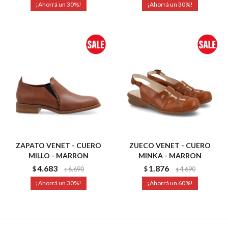
30
30
ZAPATO VENET - CUERO
ZUECO VENET - CUERO
MILLO - MARRON
MINKA - MARRON
4.683
1.876
$
6.690
$
4.690
$
$
30
60