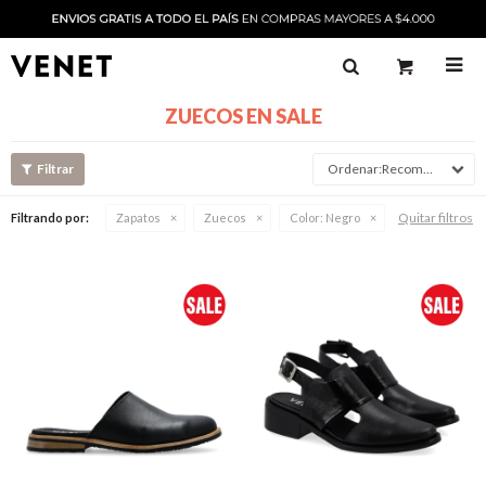

ZUECOS EN SALE
Recomendado
Quitar filtros
Filtrando por:
Zapatos
Zuecos
Color:
Negro