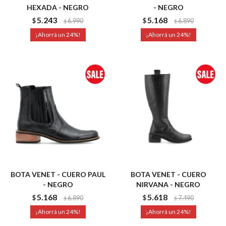
HEXADA - NEGRO
- NEGRO
5.243
5.168
$
6.990
$
6.890
$
$
24
24
BOTA VENET - CUERO PAUL
BOTA VENET - CUERO
- NEGRO
NIRVANA - NEGRO
5.168
5.618
$
6.890
$
7.490
$
$
24
24