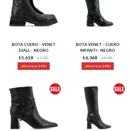
BOTA CUERO - VENET
BOTA VENET - CUERO
DIALL - NEGRO
INFANTI - NEGRO
5.618
6.368
$
7.490
$
8.490
$
$
24
24