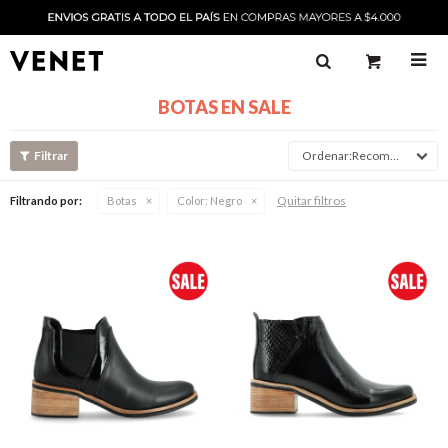

BOTAS EN SALE
Recomendado
Quitar filtros
Filtrando por:
Botas
Color:
Negro