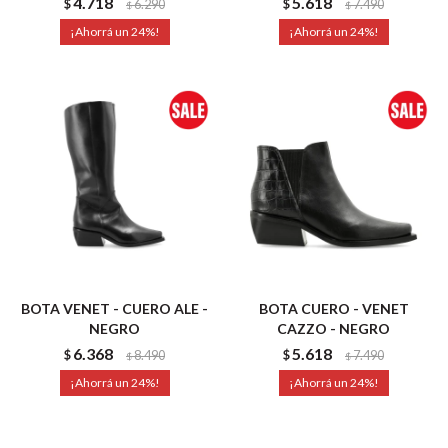
4.718
5.618
$
6.290
$
7.490
$
$
24
24
BOTA VENET - CUERO ALE -
BOTA CUERO - VENET
NEGRO
CAZZO - NEGRO
6.368
5.618
$
8.490
$
7.490
$
$
24
24