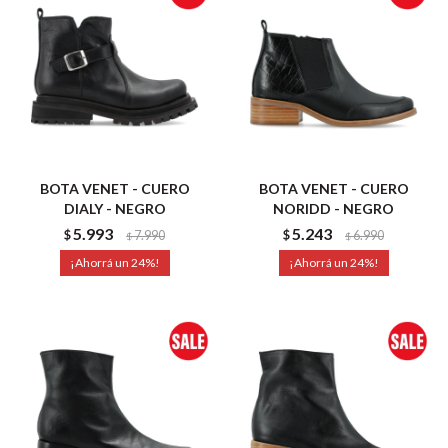
BOTA VENET - CUERO
BOTA VENET - CUERO
DIALY - NEGRO
NORIDD - NEGRO
5.993
5.243
$
7.990
$
6.990
$
$
24
24