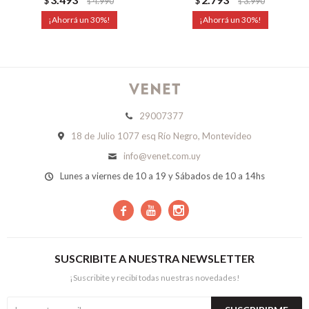
$
4.990
$
3.990
$
$
30
30
29007377
18 de Julio 1077 esq Río Negro, Montevideo
info@venet.com.uy
Lunes a viernes de 10 a 19 y Sábados de 10 a 14hs



SUSCRIBITE A NUESTRA NEWSLETTER
¡Suscribite y recibí todas nuestras novedades!