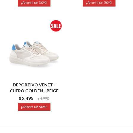
30
50
DEPORTIVO VENET -
CUERO GOLDEN - BEIGE
2.495
$
4.990
$
50