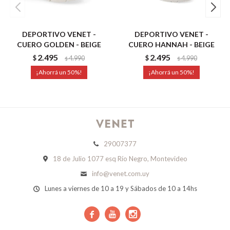
DEPORTIVO VENET -
DEPORTIVO VENET -
CUERO GOLDEN - BEIGE
CUERO HANNAH - BEIGE
2.495
2.495
$
4.990
$
4.990
$
$
50
50
29007377
18 de Julio 1077 esq Río Negro, Montevideo
info@venet.com.uy
Lunes a viernes de 10 a 19 y Sábados de 10 a 14hs


