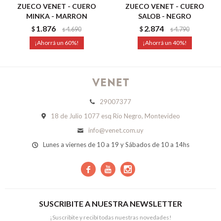
ZUECO VENET - CUERO
ZUECO VENET - CUERO
MINKA - MARRON
SALOB - NEGRO
1.876
2.874
$
4.690
$
4.790
$
$
60
40
29007377
18 de Julio 1077 esq Río Negro, Montevideo
info@venet.com.uy
Lunes a viernes de 10 a 19 y Sábados de 10 a 14hs



SUSCRIBITE A NUESTRA NEWSLETTER
¡Suscribite y recibí todas nuestras novedades!