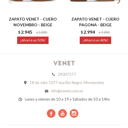
ZAPATO VENET - CUERO
ZAPATO VENET - CUERO
NOVEMBRO - BEIGE
PAGONA - BEIGE
2.945
2.994
$
5.890
$
4.990
$
$
50
40
29007377
18 de Julio 1077 esq Río Negro, Montevideo
info@venet.com.uy
Lunes a viernes de 10 a 19 y Sábados de 10 a 14hs


