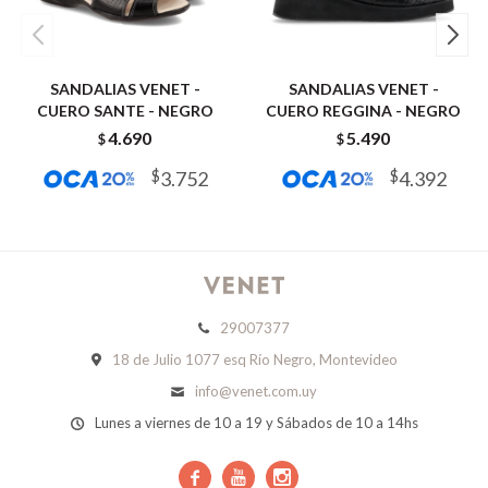
SANDALIAS VENET -
SANDALIAS VENET -
CUERO SANTE - NEGRO
CUERO REGGINA - NEGRO
4.690
5.490
$
$
$
3.752
$
4.392
29007377
18 de Julio 1077 esq Río Negro, Montevideo
info@venet.com.uy
Lunes a viernes de 10 a 19 y Sábados de 10 a 14hs


