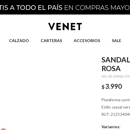
CALZADO
CARTERAS
ACCESORIOS
SALE
SANDAL
ROSA
65-20062-51
3.990
$
Plataforma corri
Estilo casual ver
RUT: 21252404
Variantes: