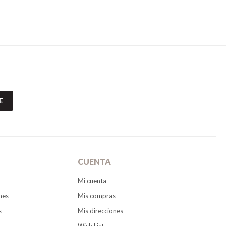
E
CUENTA
Mi cuenta
nes
Mis compras
s
Mis direcciones
Wish List