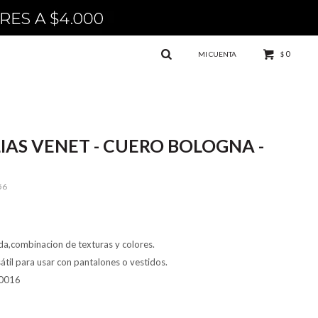
0
$
IAS VENET - CUERO BOLOGNA -
56
da,combinacion de texturas y colores.
sátil para usar con pantalones o vestidos.
0016