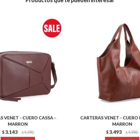
Productos que te pueden interesar
S VENET - CUERO CASSA -
CARTERAS VENET - CUERO
MARRON
MARRON
3.143
3.493
$
4.490
$
4.990
$
$