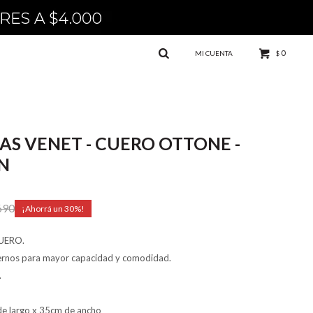
0
$
AS VENET - CUERO OTTONE -
N
690
30
UERO.
ternos para mayor capacidad y comodidad.
.
e largo x 35cm de ancho