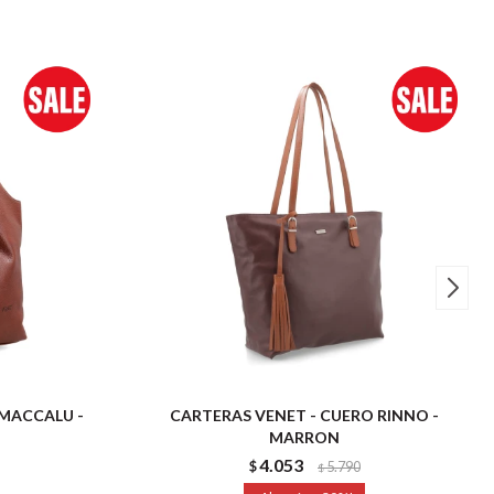
 MACCALU -
CARTERAS VENET - CUERO RINNO -
MARRON
4.053
$
5.790
$