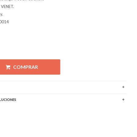
o VENET.
y.
0014
COMPRAR
LUCIONES