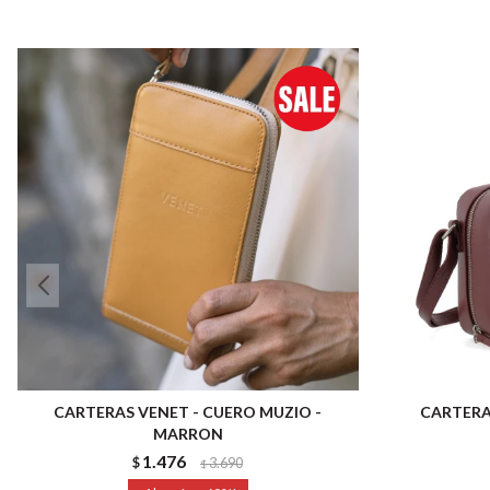
CARTERAS VENET - CUERO MUZIO -
CARTERA
MARRON
1.476
$
3.690
$