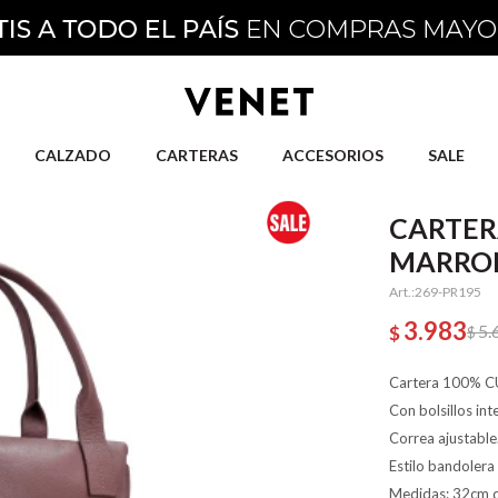
CALZADO
CARTERAS
ACCESORIOS
SALE
CARTER
MARRO
269-PR195
3.983
5.
$
$
Cartera 100% C
Con bolsillos in
Correa ajustable
Estilo bandolera
Medidas: 32cm d