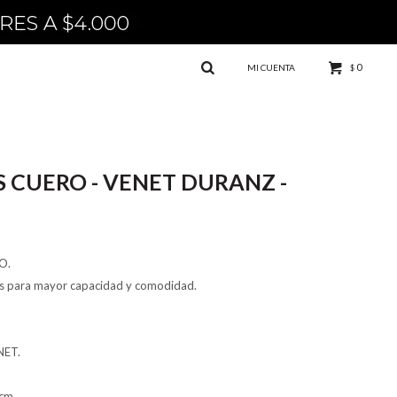
0
$
 CUERO - VENET DURANZ -
O.
nos para mayor capacidad y comodidad.
NET.
0cm