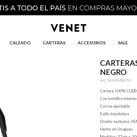
CALZADO
CARTERAS
ACCESORIOS
SALE
CARTERAS
NEGRO
269-PRZW153
Cartera 100% CUER
Con bolsillos inter
Correa ajustable.
Estilo bandolera
Diseño exclusivo VE
Hecho en Uruguay.
Medidas: 37cm x 2