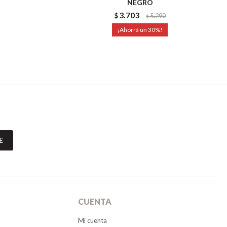
NEGRO
3.703
$
5.290
$
30
E
CUENTA
Mi cuenta