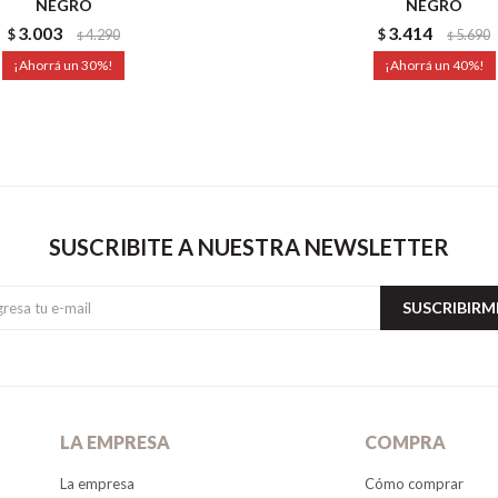
NEGRO
NEGRO
3.003
3.414
$
4.290
$
5.690
$
$
30
40
SUSCRIBITE A NUESTRA NEWSLETTER
SUSCRIBIRM
LA EMPRESA
COMPRA
La empresa
Cómo comprar