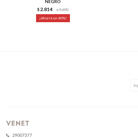
NEGRO
2.814
$
4.690
$
40
29007377