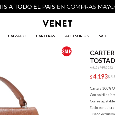
CALZADO
CARTERAS
ACCESORIOS
SALE
CARTER
TOSTA
269-PR2052
4.193
5.
$
$
Cartera 100% C
Con bolsillos in
Correa ajustable
Estilo bandolera
Diseño exclusiv