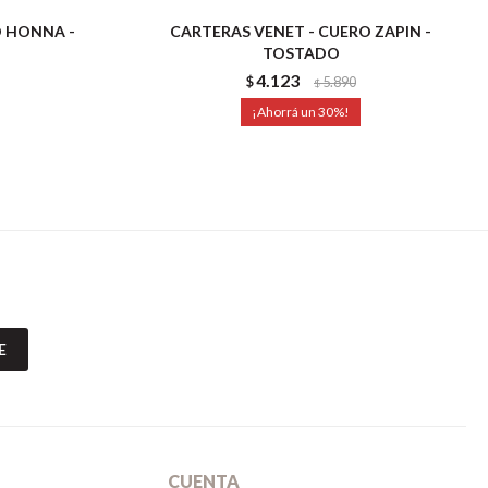
O HONNA -
CARTERAS VENET - CUERO ZAPIN -
TOSTADO
4.123
$
5.890
$
30
E
CUENTA