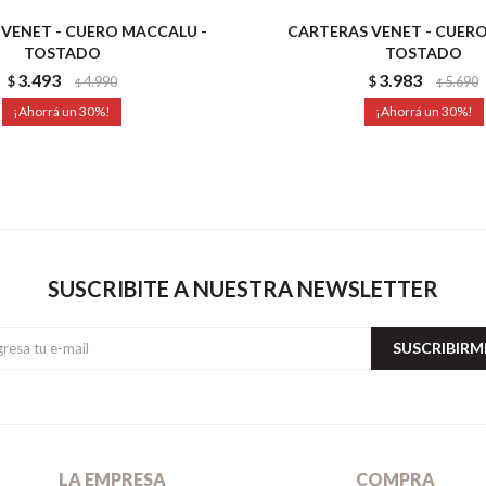
VENET - CUERO MACCALU -
CARTERAS VENET - CUER
TOSTADO
TOSTADO
3.493
3.983
$
4.990
$
5.690
$
$
30
30
SUSCRIBITE A NUESTRA NEWSLETTER
SUSCRIBIRM
LA EMPRESA
COMPRA