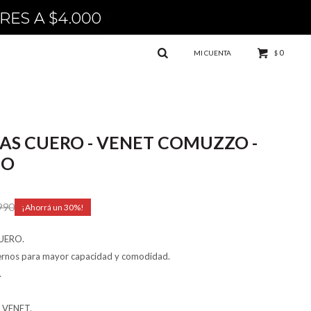
0
$
AS CUERO - VENET COMUZZO -
DO
990
30
UERO.
ternos para mayor capacidad y comodidad.
.
o VENET.