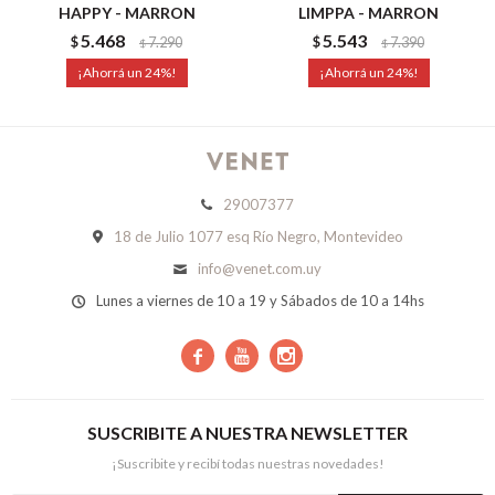
HAPPY - MARRON
LIMPPA - MARRON
5.468
5.543
$
7.290
$
7.390
$
$
24
24
29007377
18 de Julio 1077 esq Río Negro, Montevideo
info@venet.com.uy
Lunes a viernes de 10 a 19 y Sábados de 10 a 14hs



SUSCRIBITE A NUESTRA NEWSLETTER
¡Suscribite y recibí todas nuestras novedades!