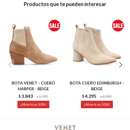
Productos que te pueden interesar
BOTA VENET - CUERO
BOTA CUERO EDINBURGH -
HARPER - BEIGE
BEIGE
3.843
4.295
$
5.490
$
8.590
$
$
30
50