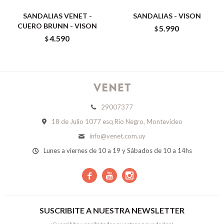
SANDALIAS VENET -
SANDALIAS - VISON
CUERO BRUNN - VISON
5.990
$
4.590
$
29007377
18 de Julio 1077 esq Río Negro, Montevideo
info@venet.com.uy
Lunes a viernes de 10 a 19 y Sábados de 10 a 14hs



SUSCRIBITE A NUESTRA NEWSLETTER