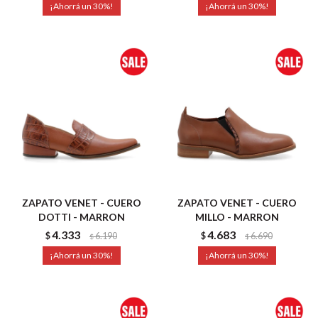
30
30
ZAPATO VENET - CUERO
ZAPATO VENET - CUERO
DOTTI - MARRON
MILLO - MARRON
4.333
4.683
$
6.190
$
6.690
$
$
30
30