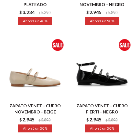
PLATEADO
NOVEMBRO - NEGRO
3.234
2.945
$
5.390
$
5.890
$
$
40
50
ZAPATO VENET - CUERO
ZAPATO VENET - CUERO
NOVEMBRO - BEIGE
FIERTI - NEGRO
2.945
2.945
$
5.890
$
5.890
$
$
50
50