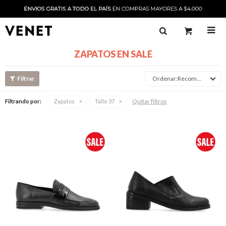

ZAPATOS EN SALE
Recomendado
Quitar filtros
Filtrando por:
Zapatos
Talle 37