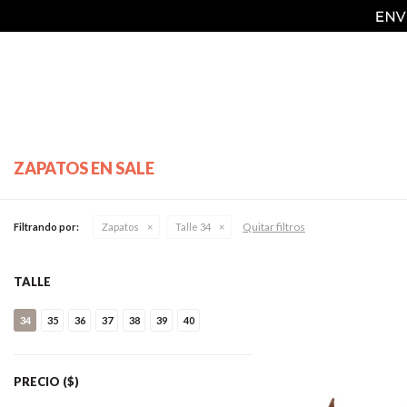
ZAPATOS EN SALE
Quitar filtros
Filtrando por:
Zapatos
Talle 34
TALLE
34
35
36
37
38
39
40
PRECIO
($)