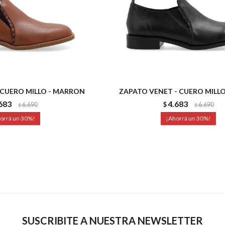
 CUERO MILLO - MARRON
ZAPATO VENET - CUERO MILL
683
4.683
6.690
$
6.690
$
$
30
30
SUSCRIBITE A NUESTRA NEWSLETTER