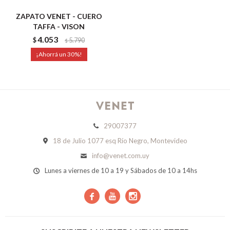
ZAPATO VENET - CUERO
TAFFA - VISON
4.053
$
5.790
$
30
29007377
18 de Julio 1077 esq Río Negro, Montevideo
info@venet.com.uy
Lunes a viernes de 10 a 19 y Sábados de 10 a 14hs


