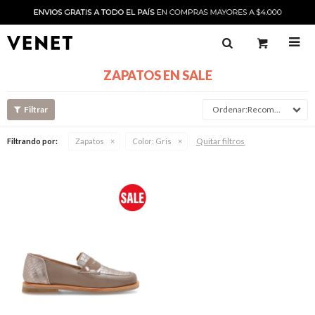

ZAPATOS EN SALE
Recomendado
Quitar filtros
Filtrando por:
Zapatos
Color:
Gris