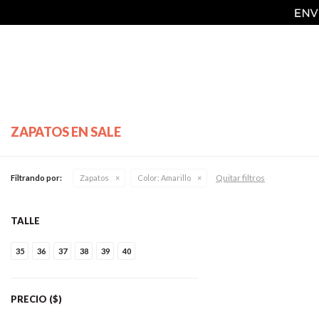
ZAPATOS EN SALE
Quitar filtros
Filtrando por:
Zapatos
Color:
Amarillo
TALLE
35
36
37
38
39
40
PRECIO
($)