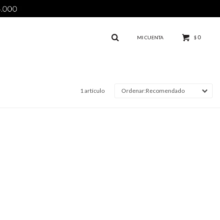
0
$
1 artículo
Recomendado