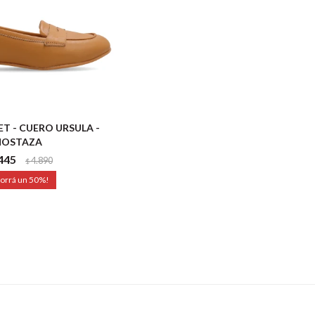
T - CUERO URSULA -
OSTAZA
445
4.890
$
50